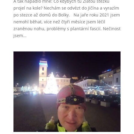
A tak napadlo mne: Co kdybych tu Zlatou stezku
projel na kole? Nechám se odvézt do Jičína a vyrazím
po stezce až domů do Bolky. Na jaře roku 2021 jsem
nemohl běhat, více než čtyři měsíce jsem léčil
zraněnou nohu, problémy s plantární fascií. Nečinost
jsem...