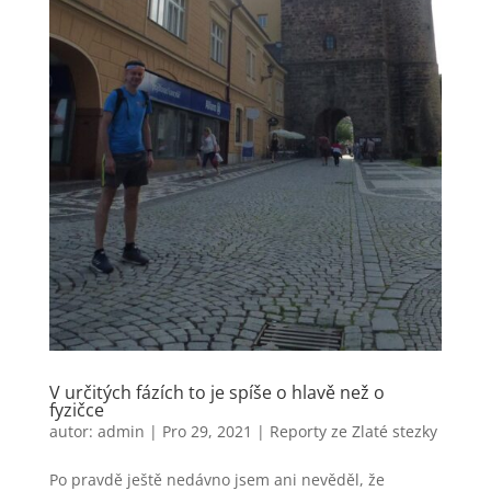
V určitých fázích to je spíše o hlavě než o
fyzičce
autor:
admin
|
Pro 29, 2021
|
Reporty ze Zlaté stezky
Po pravdě ještě nedávno jsem ani nevěděl, že