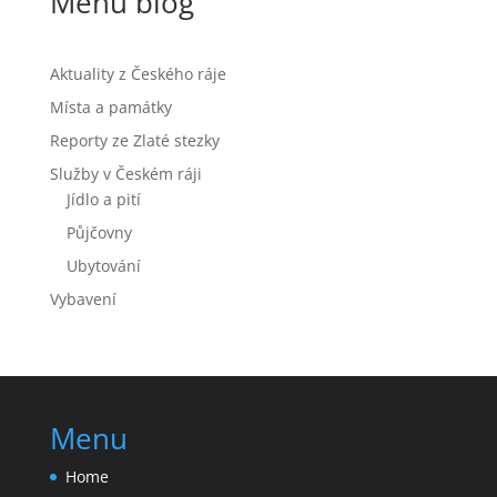
Menu blog
Aktuality z Českého ráje
Místa a památky
Reporty ze Zlaté stezky
Služby v Českém ráji
Jídlo a pití
Půjčovny
Ubytování
Vybavení
Menu
Home