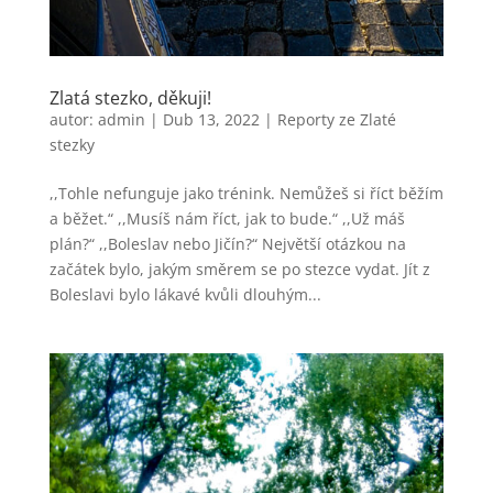
Zlatá stezko, děkuji!
autor:
admin
|
Dub 13, 2022
|
Reporty ze Zlaté
stezky
,,Tohle nefunguje jako trénink. Nemůžeš si říct běžím
a běžet.“ ,,Musíš nám říct, jak to bude.“ ,,Už máš
plán?“ ,,Boleslav nebo Jičín?“ Největší otázkou na
začátek bylo, jakým směrem se po stezce vydat. Jít z
Boleslavi bylo lákavé kvůli dlouhým...